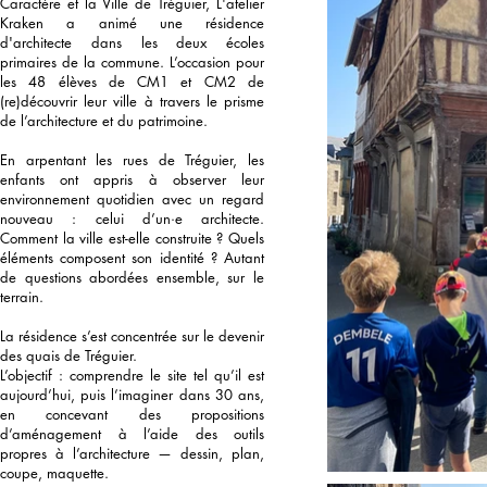
Caractère et la Ville de Tréguier, L'atelier
Kraken a animé une résidence
d'architecte dans les deux écoles
primaires de la commune. L’occasion pour
les 48 élèves de CM1 et CM2 de
(re)découvrir leur ville à travers le prisme
de l’architecture et du patrimoine.
En arpentant les rues de Tréguier, les
enfants ont appris à observer leur
environnement quotidien avec un regard
nouveau : celui d’un·e architecte.
Comment la ville est-elle construite ? Quels
éléments composent son identité ? Autant
de questions abordées ensemble, sur le
terrain.
La résidence s’est concentrée sur le devenir
des quais de Tréguier.
L’objectif : comprendre le site tel qu’il est
aujourd’hui, puis l’imaginer dans 30 ans,
en concevant des propositions
d’aménagement à l’aide des outils
propres à l’architecture — dessin, plan,
coupe, maquette.